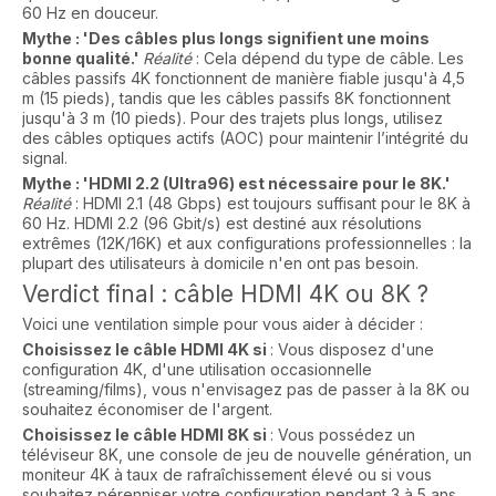
60 Hz en douceur.
Mythe : 'Des câbles plus longs signifient une moins
bonne qualité.'
Réalité
: Cela dépend du type de câble. Les
câbles passifs 4K fonctionnent de manière fiable jusqu'à 4,5
m (15 pieds), tandis que les câbles passifs 8K fonctionnent
jusqu'à 3 m (10 pieds). Pour des trajets plus longs, utilisez
des câbles optiques actifs (AOC) pour maintenir l’intégrité du
signal.
Mythe : 'HDMI 2.2 (Ultra96) est nécessaire pour le 8K.'
Réalité
: HDMI 2.1 (48 Gbps) est toujours suffisant pour le 8K à
60 Hz. HDMI 2.2 (96 Gbit/s) est destiné aux résolutions
extrêmes (12K/16K) et aux configurations professionnelles : la
plupart des utilisateurs à domicile n'en ont pas besoin.
Verdict final : câble HDMI 4K ou 8K ?
Voici une ventilation simple pour vous aider à décider :
Choisissez le câble HDMI 4K si
: Vous disposez d'une
configuration 4K, d'une utilisation occasionnelle
(streaming/films), vous n'envisagez pas de passer à la 8K ou
souhaitez économiser de l'argent.
Choisissez le câble HDMI 8K si
: Vous possédez un
téléviseur 8K, une console de jeu de nouvelle génération, un
moniteur 4K à taux de rafraîchissement élevé ou si vous
souhaitez pérenniser votre configuration pendant 3 à 5 ans.