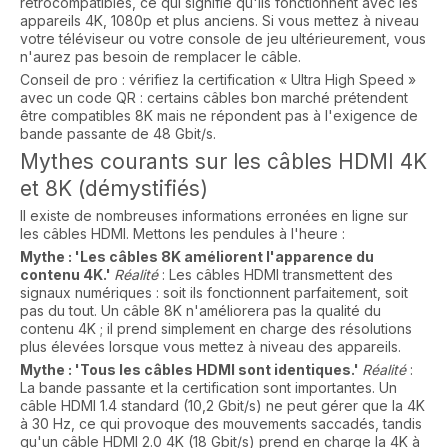
rétrocompatibles, ce qui signifie qu'ils fonctionnent avec les
appareils 4K, 1080p et plus anciens. Si vous mettez à niveau
votre téléviseur ou votre console de jeu ultérieurement, vous
n'aurez pas besoin de remplacer le câble.
Conseil de pro : vérifiez la certification « Ultra High Speed »
avec un code QR : certains câbles bon marché prétendent
être compatibles 8K mais ne répondent pas à l'exigence de
bande passante de 48 Gbit/s.
Mythes courants sur les câbles HDMI 4K
et 8K (démystifiés)
Il existe de nombreuses informations erronées en ligne sur
les câbles HDMI. Mettons les pendules à l'heure :
Mythe : 'Les câbles 8K améliorent l'apparence du
contenu 4K.'
Réalité
: Les câbles HDMI transmettent des
signaux numériques : soit ils fonctionnent parfaitement, soit
pas du tout. Un câble 8K n'améliorera pas la qualité du
contenu 4K ; il prend simplement en charge des résolutions
plus élevées lorsque vous mettez à niveau des appareils.
Mythe : 'Tous les câbles HDMI sont identiques.'
Réalité
:
La bande passante et la certification sont importantes. Un
câble HDMI 1.4 standard (10,2 Gbit/s) ne peut gérer que la 4K
à 30 Hz, ce qui provoque des mouvements saccadés, tandis
qu'un câble HDMI 2.0 4K (18 Gbit/s) prend en charge la 4K à