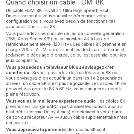
Quand choisir un câble HDMI 8K
Un câble HDMI 8K (HDMI 2.1, Ultra High Speed) vaut
l’investissement si vous souhaitez pérenniser votre
configuration ou si vous avez besoin de fonctionnalités
avancées. Choisissez 8K si :
Vous possédez une console de jeu de nouvelle génération
(PS5, Xbox Series X/S) ou un moniteur 4K à taux de
rafraîchissement élevé (120 Hz+). Les câbles 8K prennent en
charge VRR et ALLM, qui éliminent les déchirures d'écran et
réduisent le décalage d'entrée, ce qui est essentiel pour les
jeux compétitifs.
Vous possédez un téléviseur 8K ou envisagez d'en
acheter un
: Si vous possédez déjà un téléviseur 8K ou si
vous envisagez d'en acquérir un dans les 1 à 2 prochaines
années, un câble 8K n'est pas négociable. Les câbles 4K ne
peuvent pas gérer le 8K à 60 Hz, vous manquerez donc la
pleine résolution.
Vous voulez la meilleure expérience audio
: les câbles 8K
prennent en charge eARC, qui transmet les formats audio à
haut débit (comme Dolby Atmos) directement à votre barre
de son ou récepteur AV — aucun câble supplémentaire n'est
nécessaire.
Vous appréciez la pérennité
: les câbles 8K sont