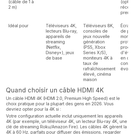
(câble de 1 à
(optio
2 m)
récent
premi
Idéal pour
Téléviseurs 4K,
Téléviseurs 8K,
Écrans
lecteurs Blu-ray,
consoles de
de poi
appareils de
jeux nouvelle
monta
streaming
génération
profes
(Netflix,
(PS5, Xbox
produc
Disney+), jeux
Series X/S),
d'évé
de base
moniteurs 4K à
en dire
taux de
config
rafraîchissement
évolut
élevé, cinéma
maison
Quand choisir un câble HDMI 4K
Un câble HDMI 4K (HDMI 2.0, Premium High Speed) est le
choix pratique pour la plupart des gens en 2026. Vous
devriez opter pour la 4K si :
Votre configuration actuelle inclut uniquement les appareils
4K (par exemple, un téléviseur 4K, un lecteur Blu-ray 4K, une
clé de streaming Roku/Amazon Fire). Les câbles 4K gèrent la
4K à 60 Hz, parfaits pour diffuser des émissions, regarder