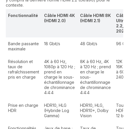
contexte.
Fonctionnalité
Câble HDMI 4K
Câble HDMI 8K
Câble
(HDMI 2.0)
(HDMI 2.1)
Ultra
2.2, v
2025)
Bande passante
18 Gbit/s
48 Gbit/s
96 Gbi
maximale
Résolution et
4K à 60 Hz,
8K à 60 Hz, 4K
12K à 
taux de
1080p à 120 Hz ;
à 120 Hz ; prend
16K à 
rafraîchissement
prend en
en charge le
à 60 H
pris en charge
charge le sous-
sous-
240 H
échantillonnage
échantillonnage
de chrominance
de chrominance
4:4:4
4:4:4
Prise en charge
HDR10, HLG
HDR10, HLG,
Tous l
HDR
(Hybride Log
HDR10+, Dolby
HDR + 
Gamma)
Vision
12 bit
Fonctionnalités
Jeux de base ;
Taux de
Toutes