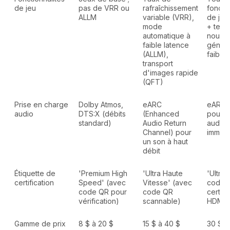
de jeu
pas de VRR ou
rafraîchissement
fonctio
ALLM
variable (VRR),
de jeu
mode
+ tech
automatique à
nouvel
faible latence
généra
(ALLM),
faible 
transport
d'images rapide
(QFT)
Prise en charge
Dolby Atmos,
eARC
eARC 
audio
DTS:X (débits
(Enhanced
pour l
standard)
Audio Return
audio 
Channel) pour
immers
un son à haut
débit
Étiquette de
'Premium High
'Ultra Haute
'Ultra
certification
Speed' (avec
Vitesse' (avec
code 
code QR pour
code QR
certifi
vérification)
scannable)
HDMI 2
Gamme de prix
8 $ à 20 $
15 $ à 40 $
30 $ à