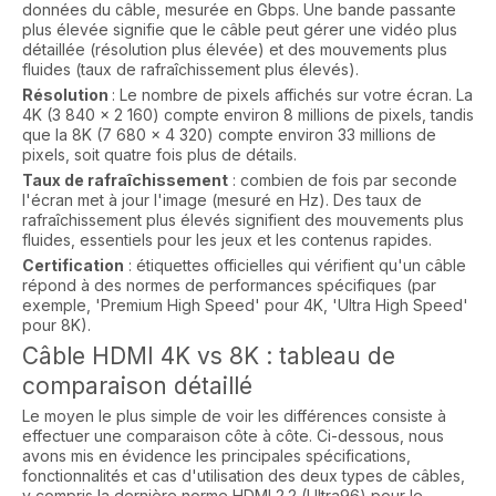
données du câble, mesurée en Gbps. Une bande passante
plus élevée signifie que le câble peut gérer une vidéo plus
détaillée (résolution plus élevée) et des mouvements plus
fluides (taux de rafraîchissement plus élevés).
Résolution
: Le nombre de pixels affichés sur votre écran. La
4K (3 840 x 2 160) compte environ 8 millions de pixels, tandis
que la 8K (7 680 x 4 320) compte environ 33 millions de
pixels, soit quatre fois plus de détails.
Taux de rafraîchissement
: combien de fois par seconde
l'écran met à jour l'image (mesuré en Hz). Des taux de
rafraîchissement plus élevés signifient des mouvements plus
fluides, essentiels pour les jeux et les contenus rapides.
Certification
: étiquettes officielles qui vérifient qu'un câble
répond à des normes de performances spécifiques (par
exemple, 'Premium High Speed' pour 4K, 'Ultra High Speed'
pour 8K).
Câble HDMI 4K vs 8K : tableau de
comparaison détaillé
Le moyen le plus simple de voir les différences consiste à
effectuer une comparaison côte à côte. Ci-dessous, nous
avons mis en évidence les principales spécifications,
fonctionnalités et cas d'utilisation des deux types de câbles,
y compris la dernière norme HDMI 2.2 (Ultra96) pour le