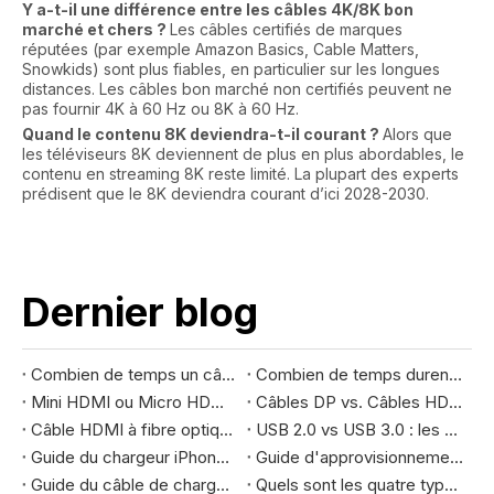
Y a-t-il une différence entre les câbles 4K/8K bon
marché et chers ?
Les câbles certifiés de marques
réputées (par exemple Amazon Basics, Cable Matters,
Snowkids) sont plus fiables, en particulier sur les longues
distances. Les câbles bon marché non certifiés peuvent ne
pas fournir 4K à 60 Hz ou 8K à 60 Hz.
Quand le contenu 8K deviendra-t-il courant ?
Alors que
les téléviseurs 8K deviennent de plus en plus abordables, le
contenu en streaming 8K reste limité. La plupart des experts
prédisent que le 8K deviendra courant d’ici 2028-2030.
Dernier blog
Combien de temps un câble VGA peut-il durer sans dégradation du signal ?
Combien de temps durent les câbles fibre HDMI ? Guide complet de la durée de vie 2026
Mini HDMI ou Micro HDMI : le guide de comparaison ultime
Câbles DP vs. Câbles HDMI : les différences et comment choisir le câble qui vous convient
Câble HDMI à fibre optique vs. HDMI régulier
USB 2.0 vs USB 3.0 : les différences à connaître
Guide du chargeur iPhone 18 : où trouver l’usine chinoise
Guide d'approvisionnement OEM des chargeurs GaN 2026 : liste de contrôle complète des achats d'entreprise et de la conformité mondiale
Guide du câble de chargeur iPhone : USB-C vs Lightning
Quels sont les quatre types de cordons USB ?