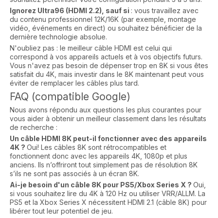
Ignorez Ultra96 (HDMI 2.2), sauf si
: vous travaillez avec
du contenu professionnel 12K/16K (par exemple, montage
vidéo, événements en direct) ou souhaitez bénéficier de la
dernière technologie absolue.
N'oubliez pas : le meilleur câble HDMI est celui qui
correspond à vos appareils actuels et à vos objectifs futurs.
Vous n'avez pas besoin de dépenser trop en 8K si vous êtes
satisfait du 4K, mais investir dans le 8K maintenant peut vous
éviter de remplacer les câbles plus tard.
FAQ (compatible Google)
Nous avons répondu aux questions les plus courantes pour
vous aider à obtenir un meilleur classement dans les résultats
de recherche :
Un câble HDMI 8K peut-il fonctionner avec des appareils
4K ?
Oui! Les câbles 8K sont rétrocompatibles et
fonctionnent donc avec les appareils 4K, 1080p et plus
anciens. Ils n’offriront tout simplement pas de résolution 8K
s’ils ne sont pas associés à un écran 8K.
Ai-je besoin d'un câble 8K pour PS5/Xbox Series X ?
Oui,
si vous souhaitez lire du 4K à 120 Hz ou utiliser VRR/ALLM. La
PS5 et la Xbox Series X nécessitent HDMI 2.1 (câble 8K) pour
libérer tout leur potentiel de jeu.